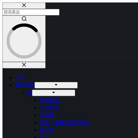
Skip
to
content
No
results
主頁
寵物用品
狗
狗狗推薦
天然狗糧
狗罐罐
清潔、營養及保健用品
狗小食
玩具