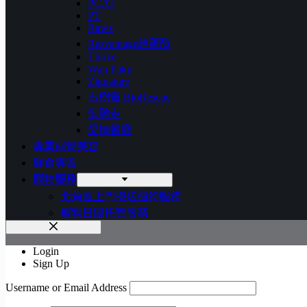
PCAT
PT
Rawz
Resvantage維蘆醇
Thrive
Wan Paku
Zignature
古樹靈 BioRescue
御馳走
愛情餐廳
專業寵物美容
鮮食專區
寵物服務
北角區上門接送遛狗服務
寵物日間托管服務
Login
Sign Up
Username or Email Address