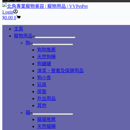
Login
Shopping
$
0.00
0
cart
主頁
寵物用品
狗
狗狗推薦
天然狗糧
狗罐罐
清潔、營養及保健用品
狗小食
玩具
尿墊
外出用品
其他
貓
貓貓推薦
天然貓糧