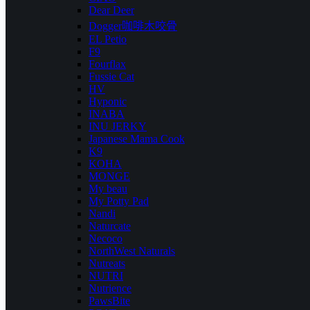
Dear Deer
Dogger咖啡木咬骨
EL Petio
F9
Fourflax
Fussie Cat
HV
Hyponic
INABA
INU JERKY
Japanese Mama Cook
K9
KOHA
MONGE
My beau
My Potty Pad
Nandi
Naturcate
Necoco
NorthWest Naturals
Nutreats
NUTRI
Nutrience
PawsBite