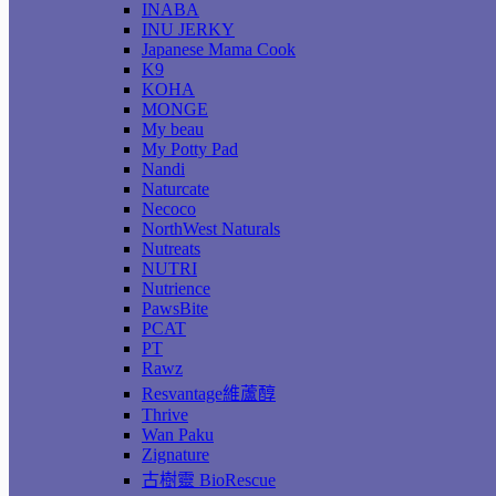
INABA
INU JERKY
Japanese Mama Cook
K9
KOHA
MONGE
My beau
My Potty Pad
Nandi
Naturcate
Necoco
NorthWest Naturals
Nutreats
NUTRI
Nutrience
PawsBite
PCAT
PT
Rawz
Resvantage維蘆醇
Thrive
Wan Paku
Zignature
古樹靈 BioRescue