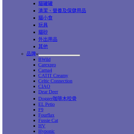
貓罐罐
清潔、營養及保健用品
貓小食
玩具
貓砂
外出用品
其他
品牌
BWild
Carexpro
Carna4
CATIT Creamy
Celtic Connection
CIAO
Dear Deer
Dogger咖啡木咬骨
EL Petio
F9
Fourflax
Fussie Cat
HV
Hyponic