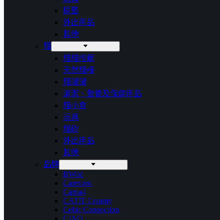
尿墊
外出用品
其他
貓
貓貓推薦
天然貓糧
貓罐罐
清潔、營養及保健用品
貓小食
玩具
貓砂
外出用品
其他
品牌
BWild
Carexpro
Carna4
CATIT Creamy
Celtic Connection
CIAO