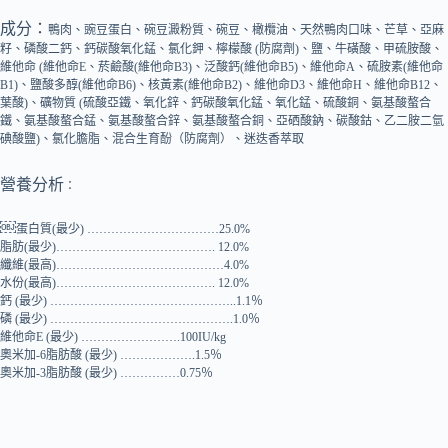
成分：
鴨肉、豌豆蛋白、碗豆澱粉質、碗豆、橄欖油、天然鴨肉口味、芒草、亞麻
籽、磷酸二鈣、鈣碳酸氧化錳、氯化鉀、檸檬酸
(
防腐劑
)
、鹽、牛磺酸、甲硫胺酸、
維他命
(
維他命
E
、菸鹼酸
(
維他命
B3)
、泛酸鈣
(
維他命
B5)
、維他命
A
、硫胺素
(
維他命
B1)
、鹽酸多醇
(
維他命
B6)
、核黃素
(
維他命
B2)
、維他命
D3
、維他命
H
、維他命
B12
、
葉酸
)
、礦物質
(
硫酸亞鐵、氧化鋅、鈣碳酸氧化錳、氧化錳、硫酸銅、氨基酸螯合
鐵、氨基酸螯合錳、氨基酸螯合鋅、氨基酸螯合銅、亞硒酸鈉、碳酸鈷、乙二胺二氫
碘酸鹽
)
、氯化膽脂、混合生育酚（防腐劑）、迷迭香萃取
營養分析
：
￼
蛋白質
(
最少
) ……………………………25.0%
脂肪
(
最少
)…………………………………. 12.0%
纖維
(
最高
)……………………………………4.0%
水份
(
最高
)…………………………………. 12.0%
鈣
(
最少
) ………………………………………..1.1
％
磷
(
最少
) ……………………………………….1.0
％
維他命
E (
最少
) …………………….100IU/kg
奧米加
-6
脂肪酸
(
最少
) ……………….1.5
％
奧米加
-3
脂肪酸
(
最少
) ……………0.75
％