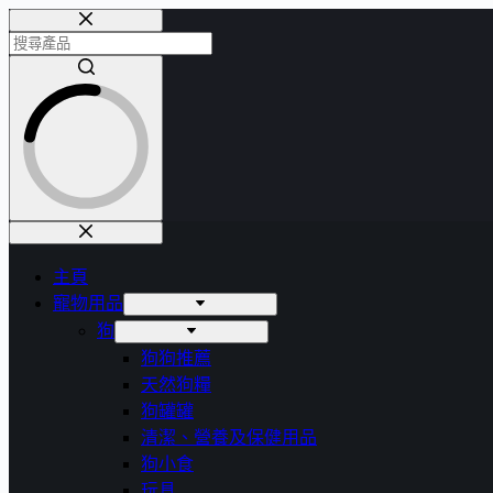
主頁
寵物用品
狗
狗狗推薦
天然狗糧
狗罐罐
清潔、營養及保健用品
狗小食
玩具