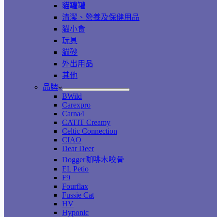
貓罐罐
清潔、營養及保健用品
貓小食
玩具
貓砂
外出用品
其他
品牌
BWild
Carexpro
Carna4
CATIT Creamy
Celtic Connection
CIAO
Dear Deer
Dogger咖啡木咬骨
EL Petio
F9
Fourflax
Fussie Cat
HV
Hyponic