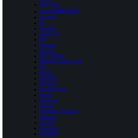
Dear Deer
Dogger咖啡木咬骨
EL Petio
F9
Fourflax
Fussie Cat
HV
Hyponic
INABA
INU JERKY
Japanese Mama Cook
K9
KOHA
MONGE
My beau
My Potty Pad
Nandi
Naturcate
Necoco
NorthWest Naturals
Nutreats
NUTRI
Nutrience
PawsBite