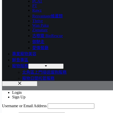
PCAT
PT
Rawz
Resvantage維蘆醇
Thrive
Wan Paku
Zignature
古樹靈 BioRescue
御馳走
愛情餐廳
專業寵物美容
鮮食專區
寵物服務
北角區上門接送遛狗服務
寵物日間托管服務
Login
Sign Up
Username or Email Address