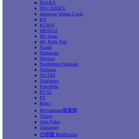
INABA
INU JERKY
Japanese Mama Cook
K9
KOHA
MONGE
My beau
My Potty Pad
Nandi
Naturcate
Necoco
NorthWest Naturals
Nutreats
NUTRI
Nutrience
PawsBite
PCAT
PT
Rawz
Resvantage維蘆醇
Thrive
Wan Paku
Zignature
古樹靈 BioRescue