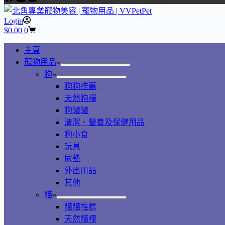
Login
$
0.00
0
主頁
寵物用品
狗
狗狗推薦
天然狗糧
狗罐罐
清潔、營養及保健用品
狗小食
玩具
尿墊
外出用品
其他
貓
貓貓推薦
天然貓糧