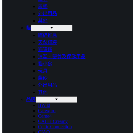
尿墊
外出用品
其他
貓
貓貓推薦
天然貓糧
貓罐罐
清潔、營養及保健用品
貓小食
玩具
貓砂
外出用品
其他
品牌
BWild
Carexpro
Carna4
CATIT Creamy
Celtic Connection
CIAO