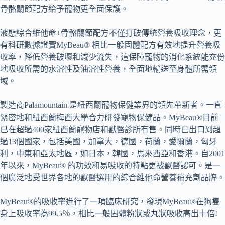
骨骼關節配方給予寵物更全面保護。
液態綜合維他命+骨骼關節配方不僅打破傳統營養吸收理念，更
有科研數據證實MyBeau® 相比一般固體配方有效地提升營養吸
收率，降低營養破壞和減少流失，這保障寵物的消化系統能充份
地吸收所需的水溶性及油溶性營養，全面地輸送至身體所需領
域。
製造商Palamountain 是紐西蘭寵物保健業界的領先革新者。一直
緊密地和紐西蘭梅西大學合力研發寵物保健品。MyBeau®目前
已在超過400家紐西蘭寵物店和獸醫診所有售。同時已出口到超
過13個國家，包括美國，加拿大，德國，荷蘭，愛爾蘭，匈牙
利，中東和亞太地區，如日本，韓國，馬來西亞和香港。自2001
年以來，MyBeau® 的功效和易吸收的特點更被獸醫認可。是一
個廣泛地受世界各地的獸醫選用的綜合維他命營養補充劑品牌。
MyBeau®的吸收率進行了一項臨床研究，發現MyBeau®在狗隻
身上吸收率為99.5％，相比一般固體粉狀或丸狀吸收高出十倍!