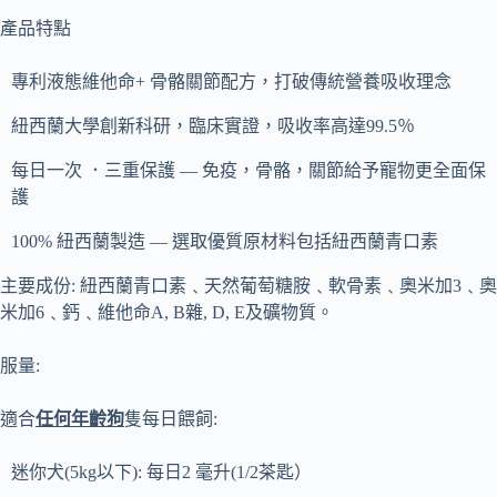
產品特點
專利液態維他命+ 骨骼關節配方，打破傳統營養吸收理念
紐西蘭大學創新科研，臨床實證，吸收率高達99.5％
每日一次 ．三重保護 — 免疫，骨骼，關節給予寵物更全面保
護
100% 紐西蘭製造 — 選取優質原材料包括紐西蘭青口素
主要成份: 紐西蘭青口素﹑天然葡萄糖胺﹑軟骨素﹑奧米加3﹑奧
米加6﹑鈣﹑維他命A, B雜, D, E及礦物質。
服量:
適合
任何年齡狗
隻每日餵飼:
迷你犬(5kg以下): 每日2 毫升(1/2茶匙）