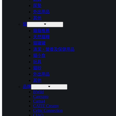
尿墊
外出用品
其他
貓
貓貓推薦
天然貓糧
貓罐罐
清潔、營養及保健用品
貓小食
玩具
貓砂
外出用品
其他
品牌
BWild
Carexpro
Carna4
CATIT Creamy
Celtic Connection
CIAO