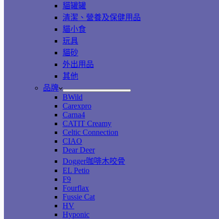
貓罐罐
清潔、營養及保健用品
貓小食
玩具
貓砂
外出用品
其他
品牌
BWild
Carexpro
Carna4
CATIT Creamy
Celtic Connection
CIAO
Dear Deer
Dogger咖啡木咬骨
EL Petio
F9
Fourflax
Fussie Cat
HV
Hyponic