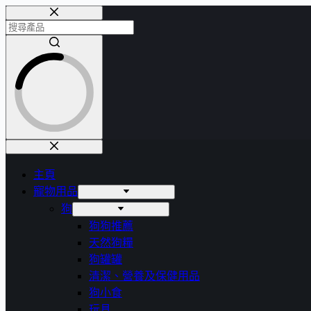
主頁
寵物用品
狗
狗狗推薦
天然狗糧
狗罐罐
清潔、營養及保健用品
狗小食
玩具