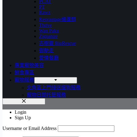
PCAT
PT
Rawz
Resvantage維蘆醇
Thrive
Wan Paku
Zignature
古樹靈 BioRescue
御馳走
愛情餐廳
專業寵物美容
鮮食專區
寵物服務
北角區上門接送遛狗服務
寵物日間托管服務
Login
Sign Up
Username or Email Address