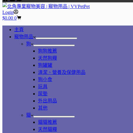
Login
$
0.00
0
主頁
寵物用品
狗
狗狗推薦
天然狗糧
狗罐罐
清潔、營養及保健用品
狗小食
玩具
尿墊
外出用品
其他
貓
貓貓推薦
天然貓糧