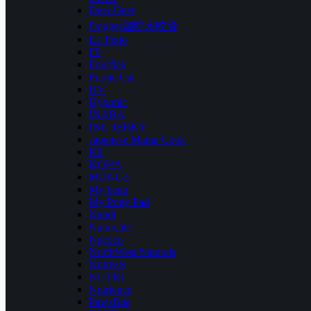
Dear Deer
Dogger咖啡木咬骨
EL Petio
F9
Fourflax
Fussie Cat
HV
Hyponic
INABA
INU JERKY
Japanese Mama Cook
K9
KOHA
MONGE
My beau
My Potty Pad
Nandi
Naturcate
Necoco
NorthWest Naturals
Nutreats
NUTRI
Nutrience
PawsBite