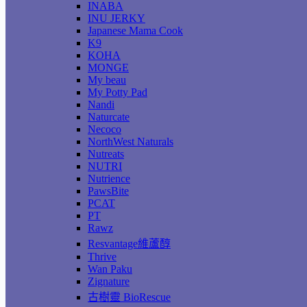
INABA
INU JERKY
Japanese Mama Cook
K9
KOHA
MONGE
My beau
My Potty Pad
Nandi
Naturcate
Necoco
NorthWest Naturals
Nutreats
NUTRI
Nutrience
PawsBite
PCAT
PT
Rawz
Resvantage維蘆醇
Thrive
Wan Paku
Zignature
古樹靈 BioRescue