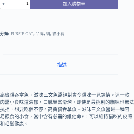
加入購物車
分類:
FUSSIE CAT
,
品牌
,
貓
,
貓小食
描述
高竇貓吞拿魚 + 滋味三文魚醬絕對會令貓咪一見鐘情。這一款
肉醬小食味道濃郁，口感豐富滑溜，即使是最挑剔的貓咪也無法
抗拒，想要吃個不停。高竇貓吞拿魚 + 滋味三文魚醬是一種容
易餵食的小食，當中含有必需的維他命E，可以維持貓咪的皮膚
和毛髮健康。