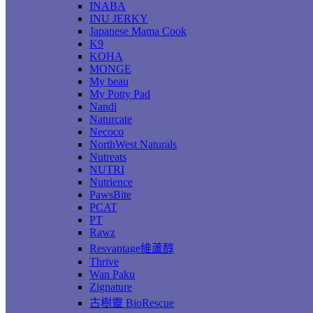
INABA
INU JERKY
Japanese Mama Cook
K9
KOHA
MONGE
My beau
My Potty Pad
Nandi
Naturcate
Necoco
NorthWest Naturals
Nutreats
NUTRI
Nutrience
PawsBite
PCAT
PT
Rawz
Resvantage維蘆醇
Thrive
Wan Paku
Zignature
古樹靈 BioRescue