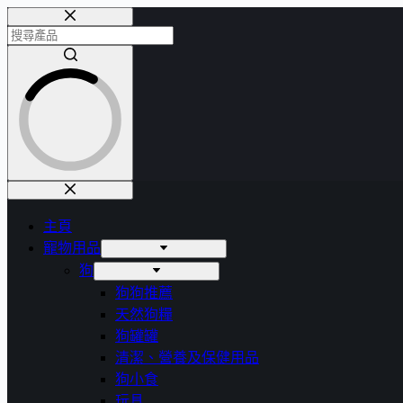
Skip
to
content
No
results
主頁
寵物用品
狗
狗狗推薦
天然狗糧
狗罐罐
清潔、營養及保健用品
狗小食
玩具