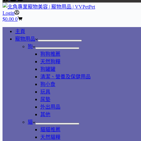
Login
Shopping
$
0.00
0
cart
主頁
寵物用品
狗
狗狗推薦
天然狗糧
狗罐罐
清潔、營養及保健用品
狗小食
玩具
尿墊
外出用品
其他
貓
貓貓推薦
天然貓糧