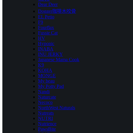
Dear Deer
Dogger咖啡木咬骨
EL Petio
F9
Fourflax
Fussie Cat
HV
Hyponic
INABA
INU JERKY
Japanese Mama Cook
K9
KOHA
MONGE
My beau
My Potty Pad
Nandi
Naturcate
Necoco
NorthWest Naturals
Nutreats
NUTRI
Nutrience
PawsBite