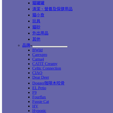
貓罐罐
清潔、營養及保健用品
貓小食
玩具
貓砂
外出用品
其他
品牌
BWild
Carexpro
Carna4
CATIT Creamy
Celtic Connection
CIAO
Dear Deer
Dogger咖啡木咬骨
EL Petio
F9
Fourflax
Fussie Cat
HV
Hyponic