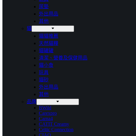
尿墊
外出用品
其他
貓
貓貓推薦
天然貓糧
貓罐罐
清潔、營養及保健用品
貓小食
玩具
貓砂
外出用品
其他
品牌
BWild
Carexpro
Carna4
CATIT Creamy
Celtic Connection
CIAO