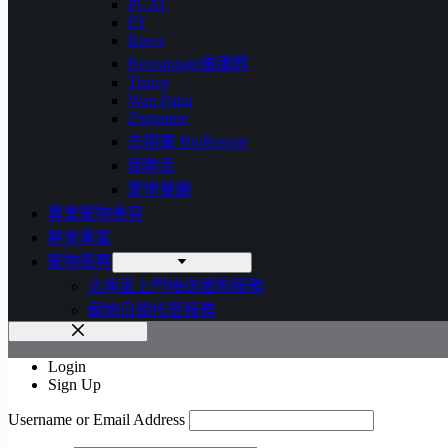
PCAT
PT
Rawz
Resvantage維蘆醇
Thrive
Wan Paku
Zignature
古樹靈 BioRescue
御馳走
愛情餐廳
專業寵物美容
鮮食專區
寵物服務
北角區上門接送遛狗服務
寵物日間托管服務
Login
Sign Up
Username or Email Address