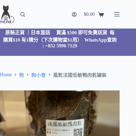
$
0.00
原裝正貨 ｜日本直送
買滿 $500 即可免費送貨 每
購買$10 有1積分（下次購物當$1用）
WhatsApp查詢
: +852 5996 7129
Home
狗
狗小食
風乾法國低敏鴨肉乾罐裝