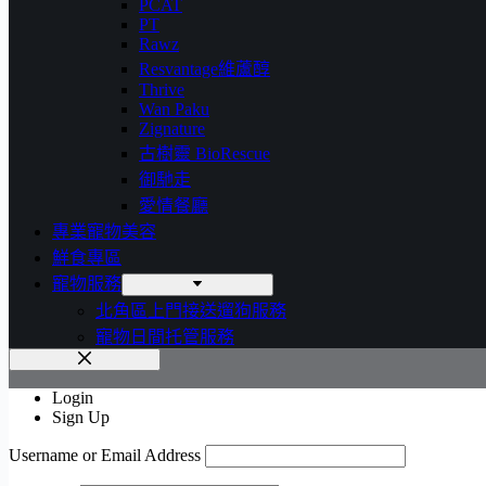
PCAT
PT
Rawz
Resvantage維蘆醇
Thrive
Wan Paku
Zignature
古樹靈 BioRescue
御馳走
愛情餐廳
專業寵物美容
鮮食專區
寵物服務
北角區上門接送遛狗服務
寵物日間托管服務
Login
Sign Up
Username or Email Address