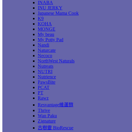
INABA
INU JERKY
Japanese Mama Cook
K9
KOHA
MONGE
My beau
My Potty Pad
Nandi
Naturcate
Necoco
NorthWest Naturals
Nutreats
NUTRI
Nutrience
PawsBite
PCAT
PT
Rawz
Resvantage維蘆醇
Thrive
Wan Paku
Zignature
古樹靈 BioRescue