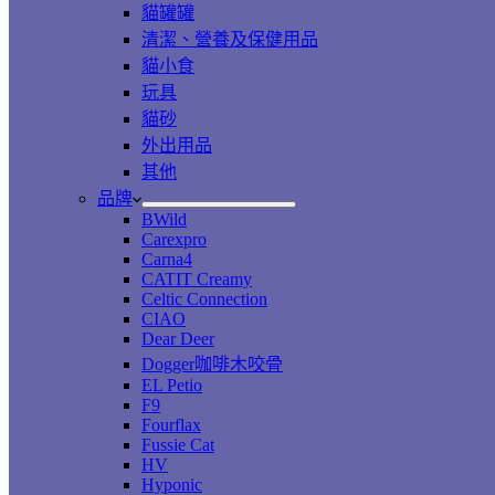
貓罐罐
清潔、營養及保健用品
貓小食
玩具
貓砂
外出用品
其他
品牌
BWild
Carexpro
Carna4
CATIT Creamy
Celtic Connection
CIAO
Dear Deer
Dogger咖啡木咬骨
EL Petio
F9
Fourflax
Fussie Cat
HV
Hyponic