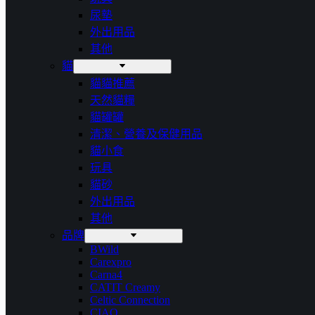
尿墊
外出用品
其他
貓
貓貓推薦
天然貓糧
貓罐罐
清潔、營養及保健用品
貓小食
玩具
貓砂
外出用品
其他
品牌
BWild
Carexpro
Carna4
CATIT Creamy
Celtic Connection
CIAO