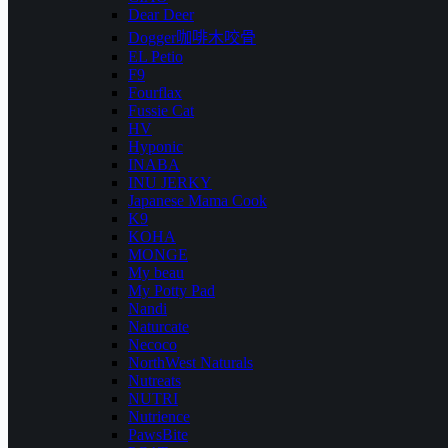
Dear Deer
Dogger咖啡木咬骨
EL Petio
F9
Fourflax
Fussie Cat
HV
Hyponic
INABA
INU JERKY
Japanese Mama Cook
K9
KOHA
MONGE
My beau
My Potty Pad
Nandi
Naturcate
Necoco
NorthWest Naturals
Nutreats
NUTRI
Nutrience
PawsBite