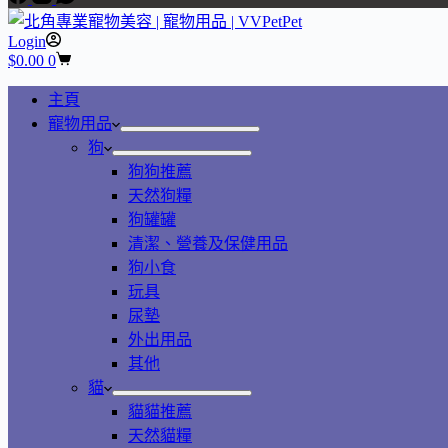
Login
$
0.00
0
主頁
寵物用品
狗
狗狗推薦
天然狗糧
狗罐罐
清潔、營養及保健用品
狗小食
玩具
尿墊
外出用品
其他
貓
貓貓推薦
天然貓糧