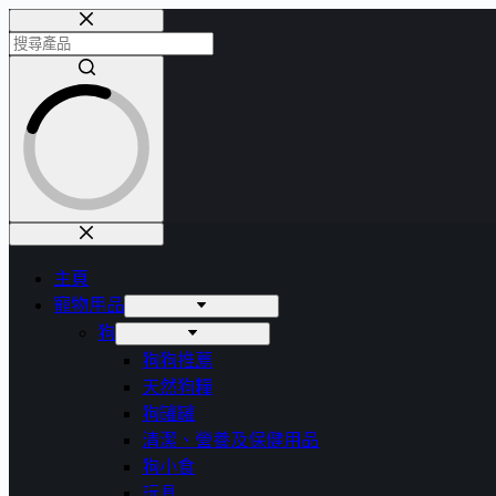
主頁
寵物用品
狗
狗狗推薦
天然狗糧
狗罐罐
清潔、營養及保健用品
狗小食
玩具