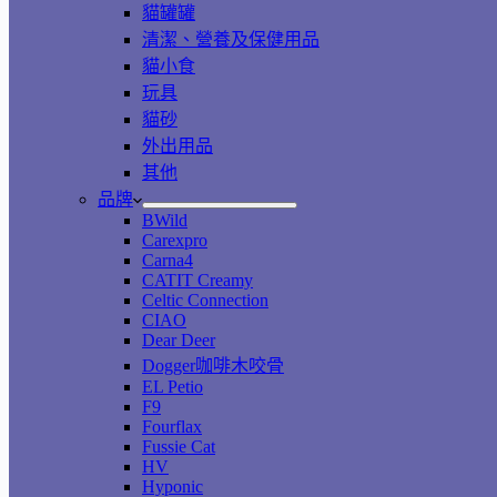
貓罐罐
清潔、營養及保健用品
貓小食
玩具
貓砂
外出用品
其他
品牌
BWild
Carexpro
Carna4
CATIT Creamy
Celtic Connection
CIAO
Dear Deer
Dogger咖啡木咬骨
EL Petio
F9
Fourflax
Fussie Cat
HV
Hyponic