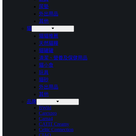
尿墊
外出用品
其他
貓
貓貓推薦
天然貓糧
貓罐罐
清潔、營養及保健用品
貓小食
玩具
貓砂
外出用品
其他
品牌
BWild
Carexpro
Carna4
CATIT Creamy
Celtic Connection
CIAO