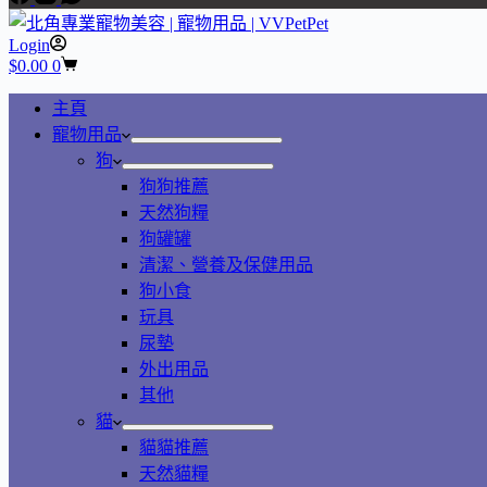
Login
$
0.00
0
主頁
寵物用品
狗
狗狗推薦
天然狗糧
狗罐罐
清潔、營養及保健用品
狗小食
玩具
尿墊
外出用品
其他
貓
貓貓推薦
天然貓糧