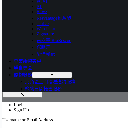
PCAT
PT
Rawz
Resvantage維蘆醇
Thrive
Wan Paku
Zignature
古樹靈 BioRescue
御馳走
愛情餐廳
專業寵物美容
鮮食專區
寵物服務
北角區上門接送遛狗服務
寵物日間托管服務
Login
Sign Up
Username or Email Address