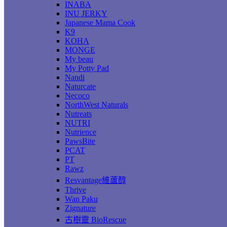
INABA
INU JERKY
Japanese Mama Cook
K9
KOHA
MONGE
My beau
My Potty Pad
Nandi
Naturcate
Necoco
NorthWest Naturals
Nutreats
NUTRI
Nutrience
PawsBite
PCAT
PT
Rawz
Resvantage維蘆醇
Thrive
Wan Paku
Zignature
古樹靈 BioRescue