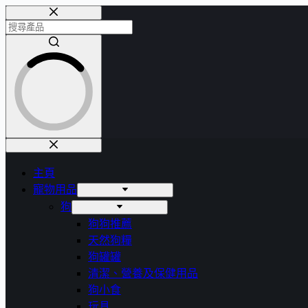
主頁
寵物用品
狗
狗狗推薦
天然狗糧
狗罐罐
清潔、營養及保健用品
狗小食
玩具