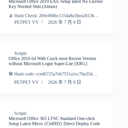
Microsoft Office 2019 EXE Setup latest No License
Key Needed Slim (Atmos)
📡 Hash Check: 2b9c068bc1354a8a3bea2813b…
PETPET VV
2026 年 7 月 9 日
Scripts
Office 2016 64 With Crack most Recent Version
without Microsoft Login Super-Lite [XRG]
🛠 Hash code: cced6725a7eb7551a1cc76a35d…
PETPET VV
2026 年 7 月 9 日
Scripts
Microsoft Office 365 LTSC Standard One-click
Setup Latest Micro {CtrlHD} Direct Deploy Code